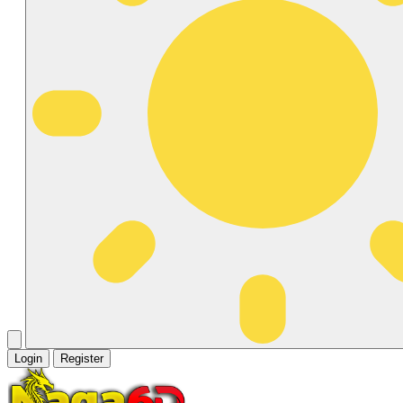
Login
Register