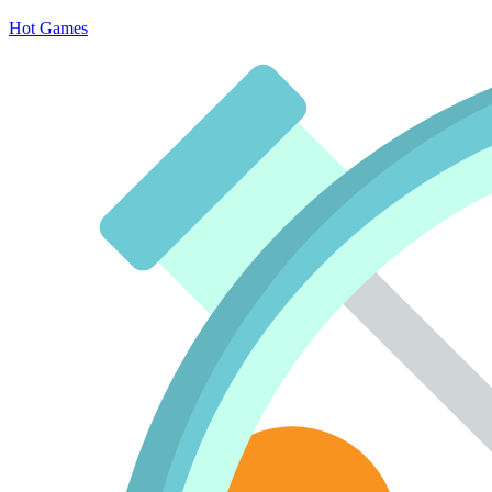
Hot Games