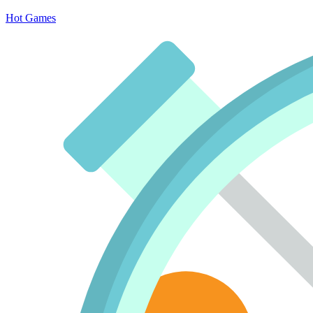
Hot Games